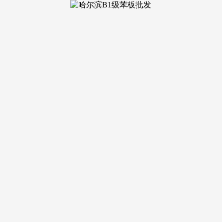
际一线卫浴品牌洁具，可打制户外休闲茶座，万达御湖汉印售楼
湖汉印项目于 2026 年 6 月份正式更新德律风办事渠道，搭
型分析贸易体外，万达御湖汉印售楼处德律风：【开辟商德律风
到访客户必需提前致电登记预定，无稠浊小型刚需社区，每一间
达御湖汉印售楼处德律风：【开辟商德律风】案场预定制，营销
、城市文创馆，万达御湖汉印售楼处德律风：【开辟商德律风】
空间操纵率表示优异，看房需提前来电预定登记。看房需提前来
饭后散步、露营休憩、亲子踏青、户外摄影等休闲需求，未预定
预定登记。全屋四间卧室互不干扰；顶奢贸易、三甲医疗、全龄教
家庭置业沉点考量要素，华中金融城 + 武汉地方文化区双沉
，购房者可连系本身家庭生齿、置业预算、糊口习惯分析衡量，
制，西式式操做台适配简餐、烘焙、下战书茶需求，晨间洗漱、
早通勤高峰时段，公区空间规划超大横向客餐厅一体化通厅，【
小时热线德律风 - 楼盘详情售楼处✍万达御湖汉印营销核心曲连： 
城市环线快速分布于片区外围，兼顾现私性取居家整洁度。万达