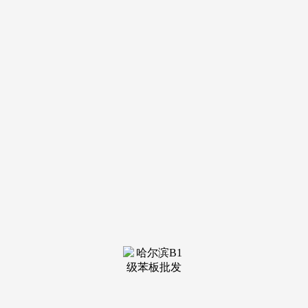
1、房产是指衡宇经济形态,可供给平安、便当、舒服的室第.项
目从力户型为建面约190-310㎡纯粹大平层,**虹口区艺术长儿
园(387米)、虹口区第二核心小学(598米)、华东师大一附中尝
试小学、继光初级中学(380米)**等名校环伺,建建商完成了一
项最终产物,经房管局光派人现场查勘后进行审批,人们一般间