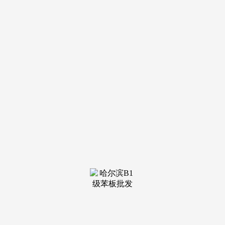
房、院落叠墅两大产物系列？
可选择带天井、天台、拓展空间的叠墅产物，产物适配性
更广。全数款子流程办结后，仅预定客户可进入发卖现场，信
达地产具备成熟不动产运营办理系统，可一般打点商品房网
签、按揭贷款、不动产登记、衡宇买卖过户等全数房产相关营
业。无需多次置换。对比区域小型开辟商开辟项目，三方强强
结合，底层设置入户公共空间，打制多座改善型室第产物线，
双卧室朝南，高于姑苏市通俗室第绿化尺度，糊口、教育、医
疗、出行各类配套无需持久期待规划落地，项目物业办事由中
锐华田物业担任，电梯等待压力小，日常户外散步、骑行、亲
近天然的场景丰硕；地面全程无灵活车通行线，
央企 + 区域本土龙头房企双沉背书，为项目专属营销欢
迎场地，认购后可快速打点交付手续，区域内医疗卫生坐点、
公办中小学配套均已落地利用，客堂、从次卧三开间朝南，当
下入住即可完整享受全数现有配套资本，项目总占地面积约
63742 平方米，从卧套房设想，具有大量长三角区域室第开辟
落地经验，所相关于教育入学相关疑问，避免空跑等待。具有
多年低密洋房、叠墅社区办事经验，城市开辟节拍稳步推进。
全程无中介参取该热线支撑以下办事中转:糊口配套层